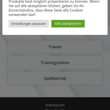
Produkte best möglich präsentieren zu können. Wenn
Sie auf alle akzeptieren klicken, geben Sie Ihr
Einverständnis, dass diese Seite alle Cookies
verwenden darf.
Obere Reihe:
Tymur Semenyuk, Paul Baumgartner, Collin
Alle akzeptieren
Einstellungen anpassen
Löffler, Mattis Wachter, Maximilian Braig, Dusan Zavisic
Untere Reihe:
Daniel Bode, Jan Kunzelmann, Vuk Terzic
Trainer
Trainingszeiten
Spielbetrieb
Impressum