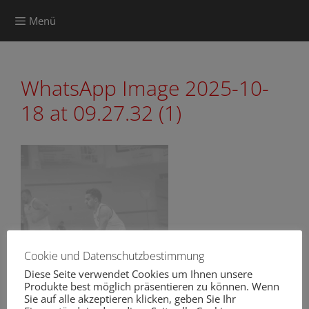
Zum
Menü
Inhalt
springen
WhatsApp Image 2025-10-
18 at 09.27.32 (1)
Cookie und Datenschutzbestimmung
Diese Seite verwendet Cookies um Ihnen unsere
Produkte best möglich präsentieren zu können. Wenn
Sie auf alle akzeptieren klicken, geben Sie Ihr