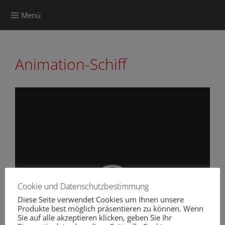
Zum
Menü
Inhalt
springen
Animation-Schiff
Video-
Player
Cookie und Datenschutzbestimmung
Diese Seite verwendet Cookies um Ihnen unsere
Produkte best möglich präsentieren zu können. Wenn
Sie auf alle akzeptieren klicken, geben Sie Ihr