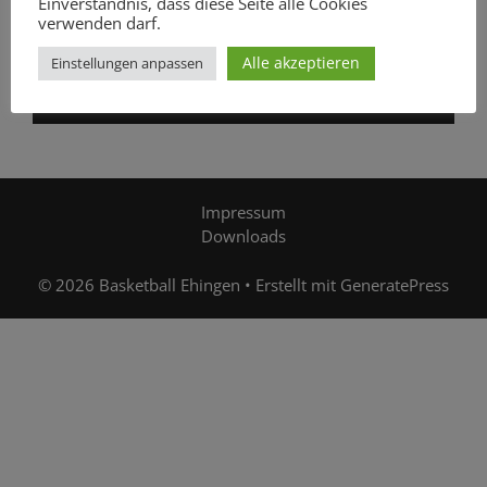
Einverständnis, dass diese Seite alle Cookies
verwenden darf.
Alle akzeptieren
Einstellungen anpassen
00:00
00:07
Impressum
Downloads
© 2026 Basketball Ehingen
• Erstellt mit
GeneratePress